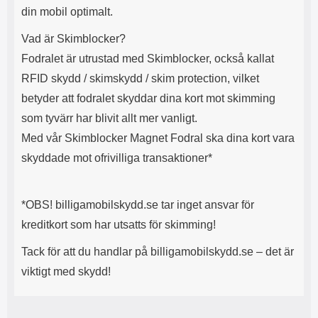
din mobil optimalt.
l
L
i
a
Vad är Skimblocker?
t
d
e
d
Fodralet är utrustad med Skimblocker, också kallat
t
a
RFID skydd / skimskydd / skim protection, vilket
f
r
o
e
betyder att fodralet skyddar dina kort mot skimming
r
n
som tyvärr har blivit allt mer vanligt.
m
d
a
u
Med vår Skimblocker Magnet Fodral ska dina kort vara
t
k
skyddade mot ofrivilliga transaktioner*
.
a
D
n
e
a
t
n
*OBS! billigamobilskydd.se tar inget ansvar för
m
v
kreditkort som har utsatts för skimming!
e
ä
d
n
Tack för att du handlar på billigamobilskydd.se – det är
f
d
ö
a
viktigt med skydd!
l
t
j
i
a
l