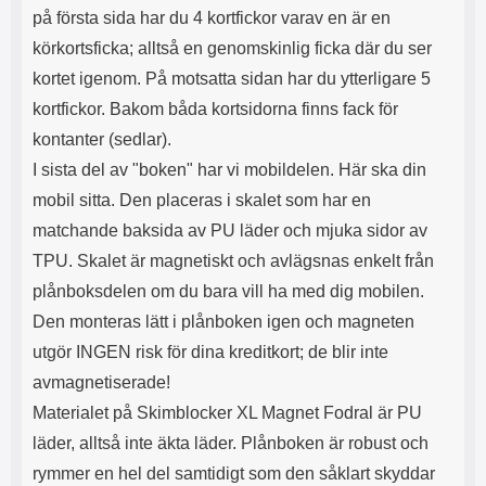
s
e
på första sida har du 4 kortfickor varav en är en
m
m
körkortsficka; alltså en genomskinlig ficka där du ser
i
e
d
d
kortet igenom. På motsatta sidan har du ytterligare 5
i
U
kortfickor. Bakom båda kortsidorna finns fack för
g
S
a
B
kontanter (sedlar).
t
&
I sista del av "boken" har vi mobildelen. Här ska din
r
U
å
S
mobil sitta. Den placeras i skalet som har en
d
B
matchande baksida av PU läder och mjuka sidor av
l
T
ö
y
TPU. Skalet är magnetiskt och avlägsnas enkelt från
s
p
plånboksdelen om du bara vill ha med dig mobilen.
a
e
h
-
Den monteras lätt i plånboken igen och magneten
ö
C
utgör INGEN risk för dina kreditkort; de blir inte
r
u
l
t
avmagnetiserade!
u
g
Materialet på Skimblocker XL Magnet Fodral är PU
r
å
läder, alltså inte äkta läder. Plånboken är robust och
a
n
r
g
rymmer en hel del samtidigt som den såklart skyddar
i
.