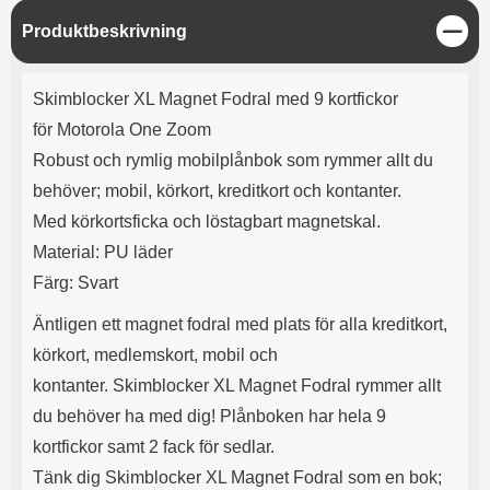
e
l
r
b
r
r
a
t
l
S
S
Produktbeskrivning
r
a
o
n
t
d
o
a
Välj
Välj
ä
d
Produktbeskrivning
t
b
n
a
Skimblocker XL Magnet Fodral med 9 kortfickor
h
b
g
r
h
l
e
för Motorola One Zoom
ö
a
Robust och rymlig mobilplånbok som rymmer allt du
r
d
l
d
behöver; mobil, körkort, kreditkort och kontanter.
u
a
Med körkortsficka och löstagbart magnetskal.
r
r
a
e
Material: PU läder
r
S
Färg: Svart
.
n
X
a
Äntligen ett magnet fodral med plats för alla kreditkort,
O
b
körkort, medlemskort, mobil och
-
b
X
l
kontanter. Skimblocker XL Magnet Fodral rymmer allt
3
a
du behöver ha med dig! Plånboken har hela 9
3
d
d
kortfickor samt 2 fack för sedlar.
ä
a
Tänk dig Skimblocker XL Magnet Fodral som en bok;
r
r