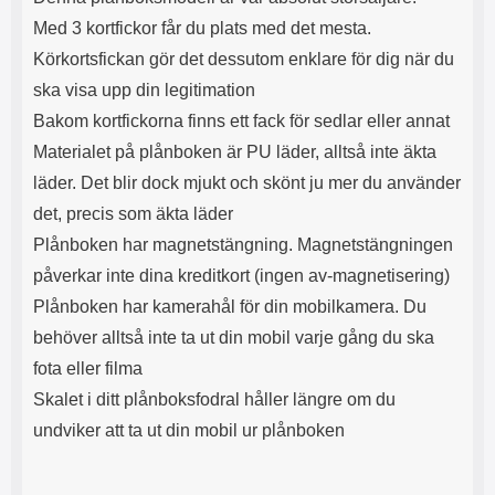
s
e
Med 3 kortfickor får du plats med det mesta.
m
m
i
e
Körkortsfickan gör det dessutom enklare för dig när du
d
d
ska visa upp din legitimation
i
U
g
S
Bakom kortfickorna finns ett fack för sedlar eller annat
a
B
Materialet på plånboken är PU läder, alltså inte äkta
t
&
r
U
läder. Det blir dock mjukt och skönt ju mer du använder
å
S
det, precis som äkta läder
d
B
l
T
Plånboken har magnetstängning. Magnetstängningen
ö
y
påverkar inte dina kreditkort (ingen av-magnetisering)
s
p
a
e
Plånboken har kamerahål för din mobilkamera. Du
h
-
behöver alltså inte ta ut din mobil varje gång du ska
ö
C
r
u
fota eller filma
l
t
Skalet i ditt plånboksfodral håller längre om du
u
g
undviker att ta ut din mobil ur plånboken
r
å
a
n
r
g
i
.