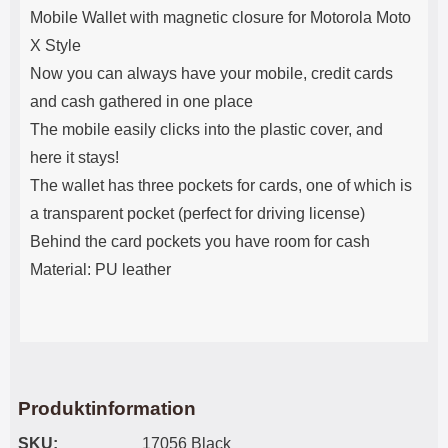
n
l
Mobile Wallet with magnetic closure for Motorola Moto
d
f
e
l
X Style
f
e
Now you can always have your mobile, credit cards
o
r
and cash gathered in one place
d
a
r
o
The mobile easily clicks into the plastic cover, and
a
l
here it stays!
l
i
e
k
The wallet has three pockets for cards, one of which is
t
a
a transparent pocket (perfect for driving license)
s
e
k
n
Behind the card pockets you have room for cash
y
h
Material: PU leather
d
e
d
t
a
e
r
r
d
.
i
L
n
a
h
d
Produktinformation
ö
d
SKU:
17056 Black
r
a