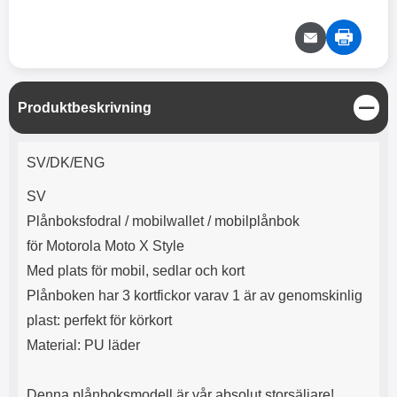
e
l
r
b
r
r
a
t
l
S
r
a
o
n
d
o
a
Välj
Välj
d
t
b
a
h
b
r
h
l
e
S
Produktbeskrivning
ö
a
t
r
d
ä
Produktbeskrivning
l
d
n
SV/DK/ENG
u
a
g
r
r
SV
a
e
r
S
Plånboksfodral / mobilwallet / mobilplånbok
.
n
för Motorola Moto X Style
X
a
Med plats för mobil, sedlar och kort
O
b
-
b
Plånboken har 3 kortfickor varav 1 är av genomskinlig
X
l
plast: perfekt för körkort
3
a
3
d
Material: PU läder
d
ä
a
r
r
Denna plånboksmodell är vår absolut storsäljare!