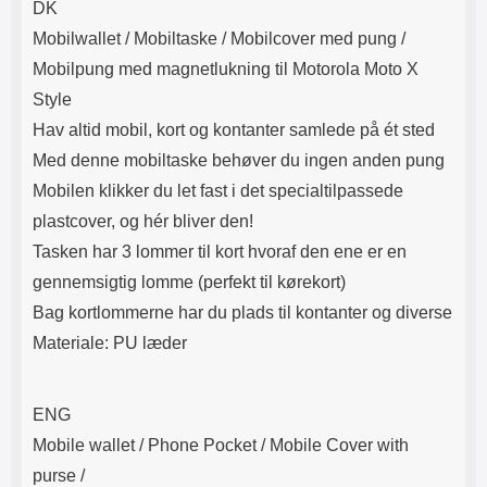
DK
l
L
Mobilwallet / Mobiltaske / Mobilcover med pung /
i
a
t
d
Mobilpung med magnetlukning til Motorola Moto X
e
d
Style
t
a
f
r
Hav altid mobil, kort og kontanter samlede på ét sted
o
e
Med denne mobiltaske behøver du ingen anden pung
r
n
m
d
Mobilen klikker du let fast i det specialtilpassede
a
u
plastcover, og hér bliver den!
t
k
.
a
Tasken har 3 lommer til kort hvoraf den ene er en
D
n
gennemsigtig lomme (perfekt til kørekort)
e
a
t
n
Bag kortlommerne har du plads til kontanter og diverse
m
v
Materiale: PU læder
e
ä
d
n
f
d
ö
a
ENG
l
t
Mobile wallet / Phone Pocket / Mobile Cover with
j
i
a
l
purse /