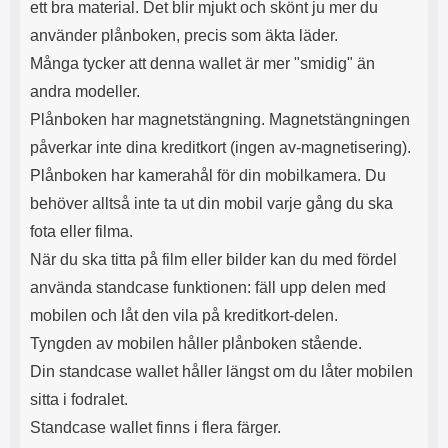
ett bra material. Det blir mjukt och skönt ju mer du
s
e
m
m
använder plånboken, precis som äkta läder.
i
e
Många tycker att denna wallet är mer "smidig" än
d
d
i
U
andra modeller.
g
S
Plånboken har magnetstängning. Magnetstängningen
a
B
t
&
påverkar inte dina kreditkort (ingen av-magnetisering).
r
U
Plånboken har kamerahål för din mobilkamera. Du
å
S
d
B
behöver alltså inte ta ut din mobil varje gång du ska
l
T
fota eller filma.
ö
y
s
p
När du ska titta på film eller bilder kan du med fördel
a
e
använda standcase funktionen: fäll upp delen med
h
-
ö
C
mobilen och låt den vila på kreditkort-delen.
r
u
Tyngden av mobilen håller plånboken stående.
l
t
u
g
Din standcase wallet håller längst om du låter mobilen
r
å
sitta i fodralet.
a
n
Standcase wallet finns i flera färger.
r
g
i
.