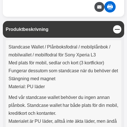
e
l
r
b
r
r
a
t
l
S
r
a
o
n
d
o
a
Välj
Välj
d
t
b
a
h
b
r
S
Produktbeskrivning
h
l
e
t
ö
a
ä
Produktbeskrivning
r
d
n
Standcase Wallet /
Plånboksfodral / mobilplånbok /
l
d
g
u
a
mobilwallet / mobilfodral för Sony Xperia L3
r
r
Med plats för mobil, sedlar och kort (3 kortfickor)
a
e
r
S
Fungerar dessutom som standcase när du behöver det
.
n
Stängning med magnet
X
a
Material: PU läder
O
b
-
b
Med vår standcase wallet behöver du ingen annan
X
l
3
a
plånbok. Standcase wallet har både plats för din mobil,
3
d
kreditkort och kontanter.
d
ä
a
Materialet är PU läder, alltså inte äkta läder, men ändå
r
r