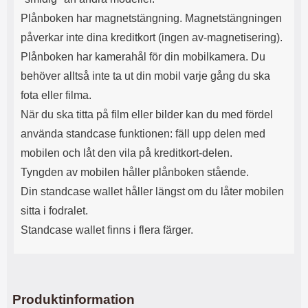
s
e
Plånboken har magnetstängning. Magnetstängningen
m
m
i
e
påverkar inte dina kreditkort (ingen av-magnetisering).
d
d
Plånboken har kamerahål för din mobilkamera. Du
i
U
g
S
behöver alltså inte ta ut din mobil varje gång du ska
a
B
fota eller filma.
t
&
r
U
När du ska titta på film eller bilder kan du med fördel
å
S
använda standcase funktionen: fäll upp delen med
d
B
l
T
mobilen och låt den vila på kreditkort-delen.
ö
y
Tyngden av mobilen håller plånboken stående.
s
p
a
e
Din standcase wallet håller längst om du låter mobilen
h
-
sitta i fodralet.
ö
C
r
u
Standcase wallet finns i flera färger.
l
t
u
g
r
å
a
n
r
g
Produktinformation
i
.