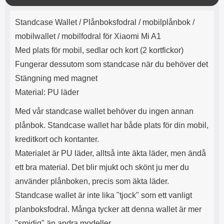
e
l
r
b
r
r
ä
a
t
l
S
Produktbeskrivning
n
r
a
o
n
Standcase Wallet /
Plånboksfodral / mobilplånbok /
d
g
o
a
Välj
Välj
d
mobilwallet / mobilfodral för Xiaomi Mi A1
t
b
a
h
b
Med plats för mobil, sedlar och kort (2 kortfickor)
r
h
l
e
Fungerar dessutom som standcase när du behöver det
ö
a
r
d
Stängning med magnet
l
d
Material: PU läder
u
a
r
r
Med vår standcase wallet behöver du ingen annan
a
e
r
S
plånbok. Standcase wallet har både plats för din mobil,
.
n
kreditkort och kontanter.
X
a
O
b
Materialet är PU läder, alltså inte äkta läder, men ändå
-
b
ett bra material. Det blir mjukt och skönt ju mer du
X
l
använder plånboken, precis som äkta läder.
3
a
3
d
Standcase wallet är inte lika "tjock" som ett vanligt
d
planboksfodral. Många tycker att denna wallet är mer
ä
a
r
r
"smidig" än andra modeller.