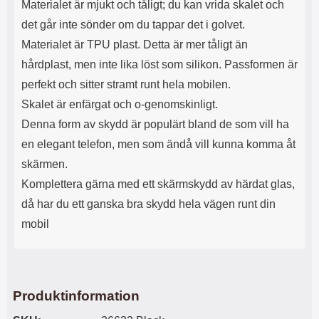
Materialet är mjukt och tåligt; du kan vrida skalet och
s
e
m
m
det går inte sönder om du tappar det i golvet.
i
e
Materialet är TPU plast. Detta är mer tåligt än
d
d
i
U
hårdplast, men inte lika löst som silikon. Passformen är
g
S
perfekt och sitter stramt runt hela mobilen.
a
B
t
&
Skalet är enfärgat och o-genomskinligt.
r
U
Denna form av skydd är populärt bland de som vill ha
å
S
d
B
en elegant telefon, men som ändå vill kunna komma åt
l
T
skärmen.
ö
y
s
p
Komplettera gärna med ett skärmskydd av härdat glas,
a
e
då har du ett ganska bra skydd hela vägen runt din
h
-
ö
C
mobil
r
u
l
t
u
g
r
å
a
n
Produktinformation
r
g
i
.