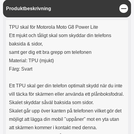
e
l
r
b
r
r
a
t
l
S
S
Produktbeskrivning
r
a
o
n
t
d
o
a
Välj
Välj
ä
d
Produktbeskrivning
t
b
n
a
TPU skal för Motorola Moto G8 Power Lite
h
b
g
r
h
l
e
Ett mjukt och tåligt skal som skyddar din telefons
ö
a
baksida & sidor,
r
d
l
d
samt ger dig ett bra grepp om telefonen
u
a
Material: TPU (mjukt)
r
r
a
e
Färg: Svart
r
S
.
n
Ett TPU skal ger din telefon optimalt skydd när du inte
X
a
O
b
vill täcka för skärmen eller använda ett plånboksfodral.
-
b
Skalet skyddar såväl baksida som sidor.
X
l
3
a
Skalet går upp över kanten på telefonen vilket gör det
3
d
möjligt att lägga din mobil "uppåner" mot en yta utan
d
ä
a
att skärmen kommer i kontakt med denna.
r
r