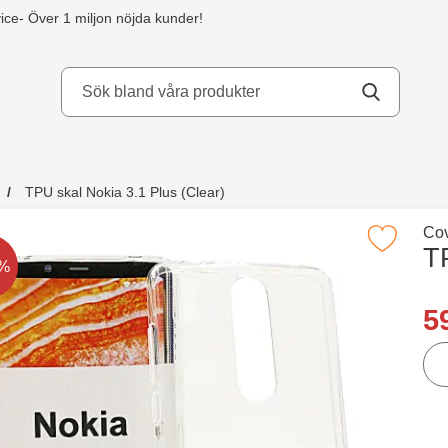
ice
- Över 1 miljon nöjda kunder!
kydd AB
TPU skal Nokia 3.1 Plus (Clear)
a köpte även
Gå 
Cov
Makera tPU skal Nokia 3.1 Plus (Cl
TP
t är nedsatt med
0%
Han
re
5
ant