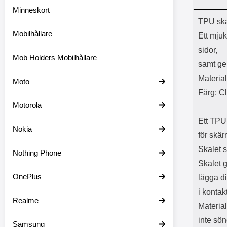
Minneskort
Prod
TPU ska
Mobilhållare
Ett mjuk
sidor,
Mob Holders Mobilhållare
samt ger
Materia
Moto
Färg: C
Motorola
Ett TPU 
Nokia
för skä
Skalet 
Nothing Phone
Skalet g
OnePlus
lägga d
i konta
Realme
Material
inte sön
Samsung