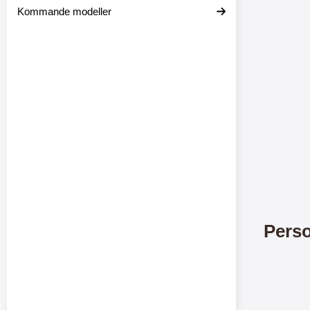
Kommande modeller
Merkitse blow 
Perso