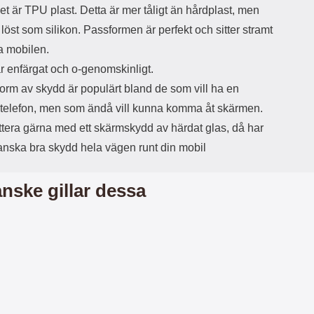
et är TPU plast. Detta är mer tåligt än hårdplast, men
d
ä
a
a löst som silikon. Passformen är perfekt och sitter stramt
r
r
a mobilen.
s
e
m
m
r enfärgat och o-genomskinligt.
i
e
orm av skydd är populärt bland de som vill ha en
d
d
i
U
 telefon, men som ändå vill kunna komma åt skärmen.
g
S
tera gärna med ett skärmskydd av härdat glas, då har
a
B
t
&
ganska bra skydd hela vägen runt din mobil
r
U
å
S
d
B
nske gillar dessa
l
T
ö
y
s
p
a
e
h
-
ö
C
r
u
l
t
u
g