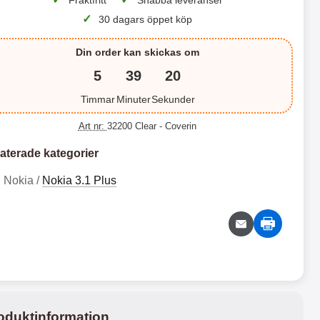
Fraktfritt
Snabba leveranser
✓
30 dagars öppet köp
 productListContainer
Merkitse blow productListContainer
Merkitse blo
rianter
7 varianter
5 v
Din order kan skickas om
5
39
19
Timmar
Minuter
Sekunder
Art nr:
32200 Clear
- Coverin
aterade kategorier
Nokia /
Nokia 3.1 Plus
X
C
L
r
S
a
X
C
a
z
m
y
L
r
s
H
S
a
2
1
u
o
t
z
4
6
n
r
a
y
g
s
9
9
n
H
G
e
k
k
a
S
d
o
oduktinformation