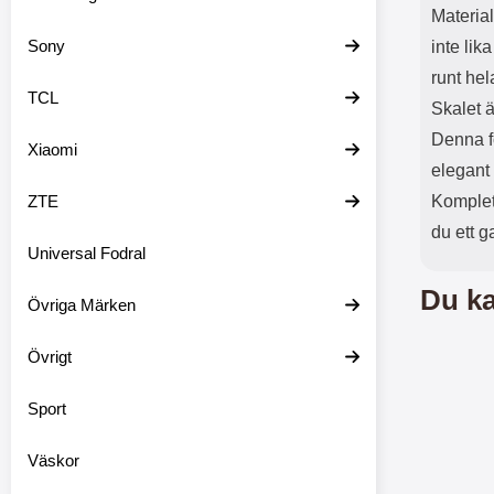
Material
Sony
inte lik
runt hel
TCL
Skalet ä
Denna f
Xiaomi
elegant
ZTE
Komplet
du ett 
Universal Fodral
Du ka
Övriga Märken
Övrigt
Sport
Väskor