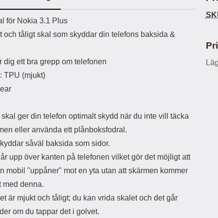
ö
S
B
D
6
9
r
n
l
u
SK
l
a
uktbeskrivning
9
9
l för Nokia 3.1 Plus
u
a
u
b
k
k
e
l
r
b
t och tåligt skal som skyddar din telefons baksida &
r
r
a
t
l
S
Pr
r
a
o
n
d
o
a
Välj
Välj
 dig ett bra grepp om telefonen
Läg
d
t
b
a
l: TPU (mjukt)
h
b
r
h
l
e
lear
ö
a
r
d
l
d
skal ger din telefon optimalt skydd när du inte vill täcka
u
a
rmen eller använda ett plånboksfodral.
r
r
a
e
skyddar såväl baksida som sidor.
r
S
år upp över kanten på telefonen vilket gör det möjligt att
.
n
X
a
in mobil "uppåner" mot en yta utan att skärmen kommer
O
b
kt med denna.
-
b
X
l
et är mjukt och tåligt; du kan vrida skalet och det går
3
a
der om du tappar det i golvet.
3
d