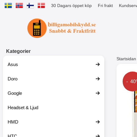
30 Dagars öppet köp
Fri frakt
Kundserv
Startsidan för Tibro Billiga Mobils
Kategorier
Startsidan
Asus
Andr
Doro
Prise
- 4
Google
Headset & Ljud
HMD
HTC