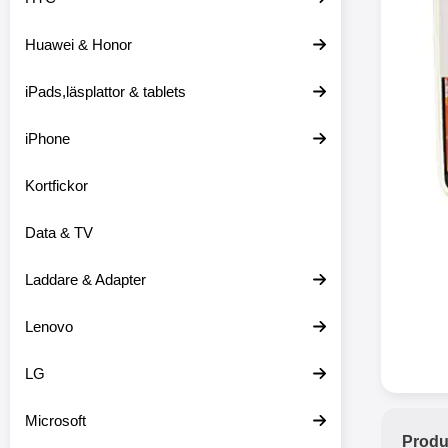
Huawei & Honor
Merkitse blow 
2 var
iPads,läsplattor & tablets
iPhone
Kortfickor
Data & TV
Laddare & Adapter
Lenovo
LG
Microsoft
Produ