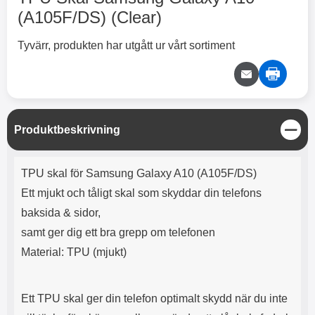
2 varianter
2 varianter
(A105F/DS) (Clear)
2
0
Tyvärr, produkten har utgått ur vårt sortiment
%
%
S
Produktbeskrivning
t
X
H
ä
O
o
Produktbeskrivning
n
T
c
TPU skal för Samsung Galaxy A10 (A105F/DS)
g
X
H
r
o
Ett mjukt och tåligt skal som skyddar din telefons
å
N
O
o
d
6
-
c
3
2
baksida & sidor,
l
3
4
X
4
o
ö
D
samt ger dig ett bra grepp om telefonen
9
9
3
N
s
u
k
k
3
6
a
a
Material: TPU (mjukt)
r
r
H
l
3
1
1
ö
S
B
D
6
9
r
n
l
u
l
a
9
9
Ett TPU skal ger din telefon optimalt skydd när du inte
u
a
u
b
k
k