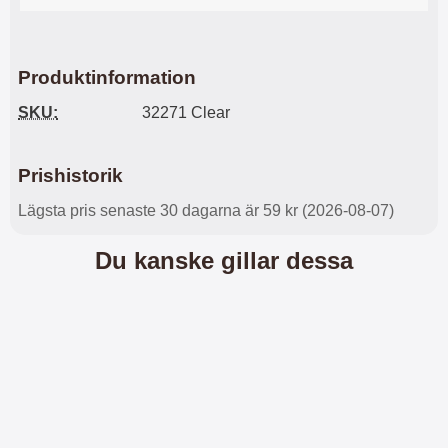
s
e
m
m
i
e
d
d
Produktinformation
i
U
g
S
SKU:
32271 Clear
a
B
t
&
r
U
Prishistorik
å
S
d
B
Lägsta pris senaste 30 dagarna är 59 kr (2026-08-07)
l
T
ö
y
Du kanske gillar dessa
s
p
a
e
h
-
ö
C
r
u
l
t
u
g
r
å
a
n
r
g
i
.