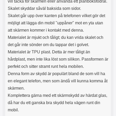
e
l
vill täcka för skärmen eller använda ett plånboksfodral.
r
b
r
r
a
t
l
S
Skalet skyddar såväl baksida som sidor.
r
a
o
n
d
o
a
Skalet går upp över kanten på telefonen vilket gör det
Välj
Välj
d
t
b
a
möjligt att lägga din mobil "uppåner" mot en yta utan
h
b
r
h
l
att skärmen kommer i kontakt med denna.
e
ö
a
Materialet är mjukt och tåligt; du kan vrida skalet och
r
d
det går inte sönder om du tappar det i golvet.
l
d
u
a
Materialet är TPU plast. Detta är mer tåligt än
r
r
hårdplast, men inte lika löst som silikon. Passformen är
a
e
r
S
perfekt och sitter stramt runt hela mobilen.
.
n
Denna form av skydd är populärt bland de som vill ha
X
a
O
b
en elegant telefon, men som ändå vill kunna komma åt
-
b
skärmen.
X
l
3
a
Komplettera gärna med ett skärmskydd av härdat glas,
3
d
då har du ett ganska bra skydd hela vägen runt din
d
ä
a
mobil.
r
r