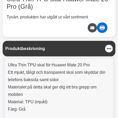
2 varianter
2 varianter
Pro (Grå)
2
0
Tyvärr, produkten har utgått ur vårt sortiment
%
%
S
Produktbeskrivning
t
X
H
ä
O
o
Produktbeskrivning
n
T
c
Ultra Thin TPU skal för Huawei Mate 20 Pro
g
X
H
r
o
Ett mjukt, tåligt och transparent skal som skyddar din
å
N
O
o
d
6
-
c
3
2
telefons baksida samt sidor
l
3
4
X
4
o
ö
D
Materialet på detta skal ger dig ett bra grepp om
9
9
3
N
s
u
k
k
3
6
a
a
mobilen
r
r
H
l
3
1
1
Material: TPU (mjukt)
ö
S
B
D
6
9
r
n
l
u
Färg: Grå
l
a
9
9
u
a
u
b
k
k