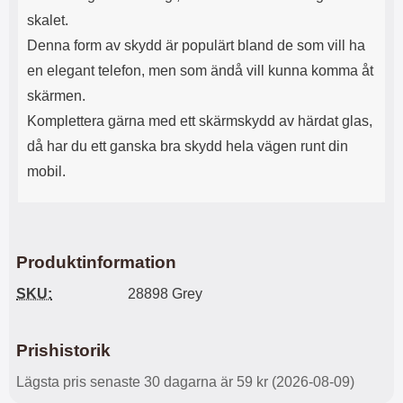
s
e
skalet.
m
m
i
e
Denna form av skydd är populärt bland de som vill ha
d
d
en elegant telefon, men som ändå vill kunna komma åt
i
U
g
S
skärmen.
a
B
Komplettera gärna med ett skärmskydd av härdat glas,
t
&
r
U
då har du ett ganska bra skydd hela vägen runt din
å
S
mobil.
d
B
l
T
ö
y
s
p
a
e
Produktinformation
h
-
ö
C
SKU:
28898 Grey
r
u
l
t
u
g
Prishistorik
r
å
a
n
Lägsta pris senaste 30 dagarna är 59 kr (2026-08-09)
r
g
i
.