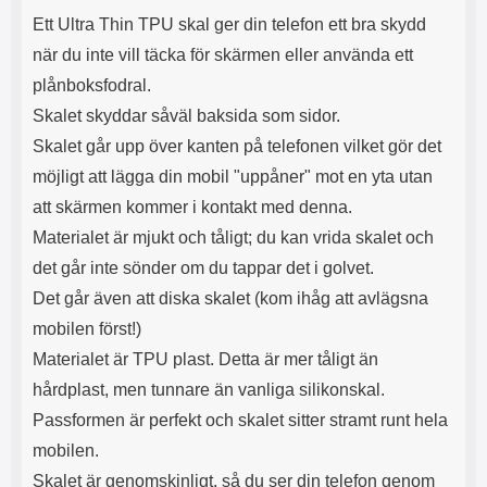
e
l
r
b
r
r
a
t
l
S
Ett Ultra Thin TPU skal ger din telefon ett bra skydd
r
a
o
n
när du inte vill täcka för skärmen eller använda ett
d
o
a
Välj
Välj
d
t
b
plånboksfodral.
a
h
b
r
Skalet skyddar såväl baksida som sidor.
h
l
e
Skalet går upp över kanten på telefonen vilket gör det
ö
a
r
d
möjligt att lägga din mobil "uppåner" mot en yta utan
l
d
att skärmen kommer i kontakt med denna.
u
a
r
r
Materialet är mjukt och tåligt; du kan vrida skalet och
a
e
det går inte sönder om du tappar det i golvet.
r
S
.
n
Det går även att diska skalet (kom ihåg att avlägsna
X
a
mobilen först!)
O
b
-
b
Materialet är TPU plast. Detta är mer tåligt än
X
l
hårdplast, men tunnare än vanliga silikonskal.
3
a
3
d
Passformen är perfekt och skalet sitter stramt runt hela
d
mobilen.
ä
a
r
r
Skalet är genomskinligt, så du ser din telefon genom