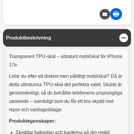
e
l
r
b
r
r
a
t
l
S
r
a
o
n
d
o
a
Välj
Välj
d
t
b
a
h
b
r
h
l
e
S
Produktbeskrivning
ö
a
t
r
d
ä
Produktbeskrivning
l
d
n
Transparent TPU-skal – ultratunt mobilskal för iPhone
u
a
g
r
r
17e
a
e
r
S
Letar du efter ett diskret men pålitligt mobilskal? Då är
.
n
detta ultratunna TPU-skal det perfekta valet. Skalet är
X
a
O
b
genomskinligt, så du behåller telefonens ursprungliga
-
b
utseende – samtidigt som du får ett bra skydd mot
X
l
3
a
repor och vardagsslitage.
3
d
d
Produktegenskaper:
ä
a
r
r
Skyddar baksidan och kanterna på din mobil