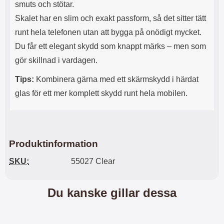
smuts och stötar.
l
L
Skalet har en slim och exakt passform, så det sitter tätt
i
a
t
d
runt hela telefonen utan att bygga på onödigt mycket.
e
d
Du får ett elegant skydd som knappt märks – men som
t
a
f
r
gör skillnad i vardagen.
o
e
r
n
Tips:
Kombinera gärna med ett skärmskydd i härdat
m
d
glas för ett mer komplett skydd runt hela mobilen.
a
u
t
k
.
a
D
n
e
a
t
n
Produktinformation
m
v
e
ä
SKU:
55027 Clear
d
n
f
d
ö
a
Du kanske gillar dessa
l
t
j
i
a
l