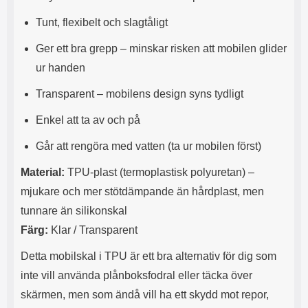
s
e
m
m
Tunt, flexibelt och slagtåligt
i
e
d
d
Ger ett bra grepp – minskar risken att mobilen glider
i
U
ur handen
g
S
a
B
Transparent – mobilens design syns tydligt
t
&
r
U
Enkel att ta av och på
å
S
d
B
Går att rengöra med vatten (ta ur mobilen först)
l
T
ö
y
Material:
TPU-plast (termoplastisk polyuretan) –
s
p
a
e
mjukare och mer stötdämpande än hårdplast, men
h
-
tunnare än silikonskal
ö
C
r
u
Färg:
Klar / Transparent
l
t
u
g
Detta mobilskal i TPU är ett bra alternativ för dig som
r
å
inte vill använda plånboksfodral eller täcka över
a
n
r
g
skärmen, men som ändå vill ha ett skydd mot repor,
i
.