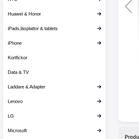
Huawei & Honor
Merkitse blow 
2 var
iPads,läsplattor & tablets
iPhone
Kortfickor
Data & TV
Laddare & Adapter
Lenovo
LG
Microsoft
Produ