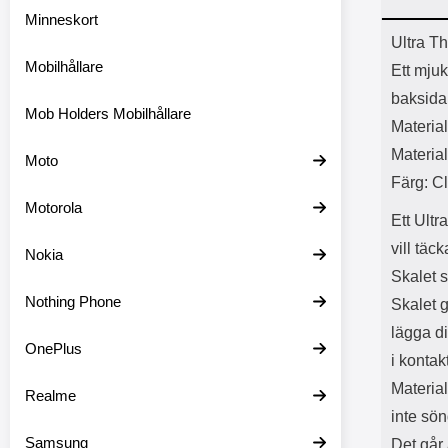
Minneskort
Prod
Ultra T
Mobilhållare
Ett mjuk
baksida
Mob Holders Mobilhållare
Material
Materia
Moto
Färg: C
Motorola
Ett Ultr
vill täc
Nokia
Skalet 
Nothing Phone
Skalet g
lägga d
OnePlus
i konta
Material
Realme
inte sön
Samsung
Det går 