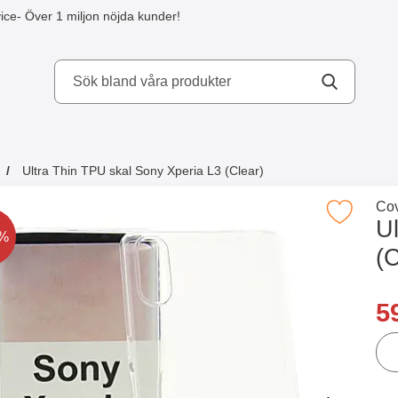
ice
- Över 1 miljon nöjda kunder!
kydd AB
Ultra Thin TPU skal Sony Xperia L3 (Clear)
a köpte även
Gå 
Cov
Makera ultra Thin TPU skal Sony Xperia L
U
t är nedsatt med
0%
(C
Han
re
5
ant