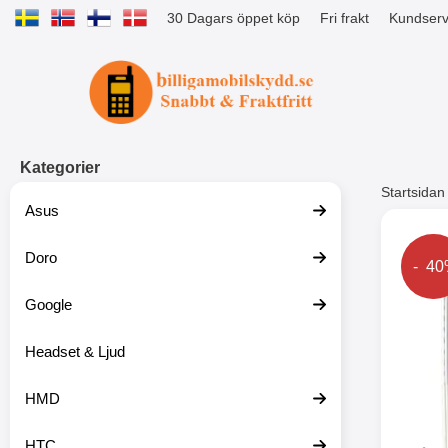
30 Dagars öppet köp
Fri frakt
Kundserv
Startsidan för Tibro Billiga Mobils
Kategorier
Startsidan
Asus
Andr
Doro
Prise
- 4
Google
Headset & Ljud
HMD
HTC