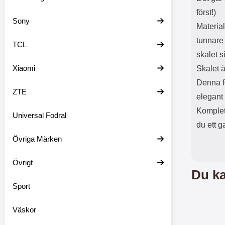
först!)
Sony
Material
tunnare 
TCL
skalet s
Xiaomi
Skalet ä
Denna f
ZTE
elegant
Komplet
Universal Fodral
du ett g
Övriga Märken
Övrigt
Du ka
Sport
Väskor