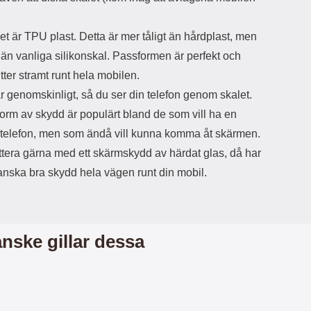
d
ä
a
et är TPU plast. Detta är mer tåligt än hårdplast, men
r
r
s
e
än vanliga silikonskal. Passformen är perfekt och
m
m
itter stramt runt hela mobilen.
i
e
d
d
r genomskinligt, så du ser din telefon genom skalet.
i
U
orm av skydd är populärt bland de som vill ha en
g
S
a
B
 telefon, men som ändå vill kunna komma åt skärmen.
t
&
tera gärna med ett skärmskydd av härdat glas, då har
r
U
å
S
anska bra skydd hela vägen runt din mobil.
d
B
l
T
ö
y
s
p
a
e
nske gillar dessa
h
-
ö
C
r
u
l
t
u
g