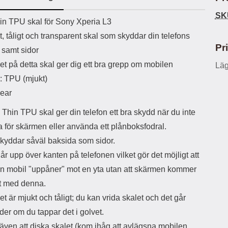
ö
S
B
D
6
9
r
n
l
u
SK
l
a
uktbeskrivning
9
9
hin TPU skal för Sony Xperia L3
u
a
u
b
k
k
e
l
r
b
t, tåligt och transparent skal som skyddar din telefons
r
r
a
t
l
S
Pr
 samt sidor
r
a
o
n
d
o
a
Välj
Välj
et på detta skal ger dig ett bra grepp om mobilen
Läg
d
t
b
a
l: TPU (mjukt)
h
b
r
h
l
e
lear
ö
a
r
d
a Thin TPU skal ger din telefon ett bra skydd när du inte
l
d
ka för skärmen eller använda ett plånboksfodral.
u
a
r
r
skyddar såväl baksida som sidor.
a
e
år upp över kanten på telefonen vilket gör det möjligt att
r
S
.
n
in mobil "uppåner" mot en yta utan att skärmen kommer
X
a
kt med denna.
O
b
-
b
et är mjukt och tåligt; du kan vrida skalet och det går
X
l
der om du tappar det i golvet.
3
a
3
d
även att diska skalet (kom ihåg att avlägsna mobilen