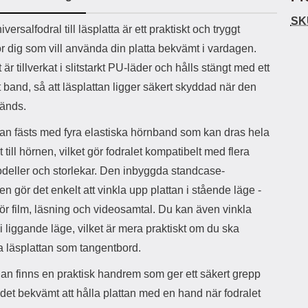
ö
S
B
D
6
9
r
n
l
u
SK
l
a
uktbeskrivning
9
9
iversalfodral till läsplatta är ett praktiskt och tryggt
u
a
u
b
k
k
e
l
r
b
r dig som vill använda din platta bekvämt i vardagen.
r
r
a
t
l
S
 är tillverkat i slitstarkt PU-läder och hålls stängt med ett
r
a
o
n
d
o
a
Välj
Välj
t band, så att läsplattan ligger säkert skyddad när den
d
t
b
a
vänds.
h
b
r
h
l
e
tan fästs med fyra elastiska hörnband som kan dras hela
ö
a
r
d
 till hörnen, vilket gör fodralet kompatibelt med flera
l
d
odeller och storlekar. Den inbyggda standcase-
u
a
r
r
en gör det enkelt att vinkla upp plattan i stående läge -
a
e
för film, läsning och videosamtal. Du kan även vinkla
r
S
.
n
 i liggande läge, vilket är mera praktiskt om du ska
X
a
 läsplattan som tangentbord.
O
b
-
b
dan finns en praktisk handrem som ger ett säkert grepp
X
l
3
a
det bekvämt att hålla plattan med en hand när fodralet
3
d