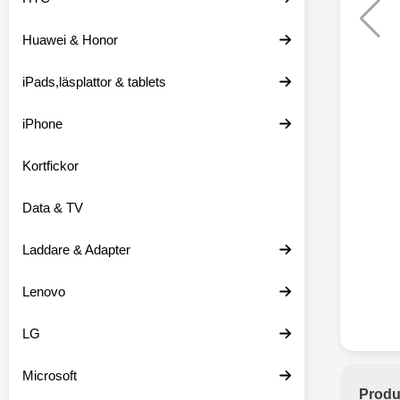
Huawei & Honor
Merkitse blow 
2 var
iPads,läsplattor & tablets
iPhone
Kortfickor
Data & TV
Laddare & Adapter
Lenovo
LG
Microsoft
Produ