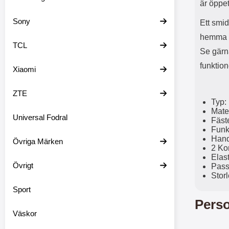
är öppet
Sony
Ett smid
hemma o
TCL
Se gärna
funktion
Xiaomi
ZTE
Typ: 
Mate
Universal Fodral
Fäste
Funkt
Hand
Övriga Märken
2 Kor
Elast
Övrigt
Passa
Storl
Sport
Perso
Väskor