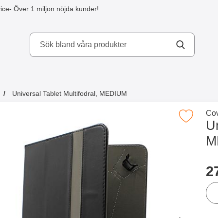
ice
- Över 1 miljon nöjda kunder!
kydd AB
Universal Tablet Multifodral, MEDIUM
a köpte även
Gå 
Cov
Makera universal Tablet Multifodral,
Un
M
Han
p
2
ant