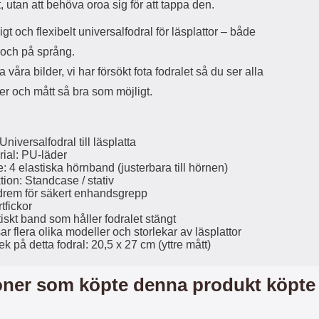
, utan att behöva oroa sig för att tappa den.
d
ä
a
igt och flexibelt universalfodral för läsplattor – både
r
r
s
e
ch på språng.
m
m
 våra bilder, vi har försökt fota fodralet så du ser alla
i
e
er och mått så bra som möjligt.
d
d
i
U
g
S
a
B
Universalfodral till läsplatta
t
&
rial: PU-läder
r
U
: 4 elastiska hörnband (justerbara till hörnen)
å
S
ion: Standcase / stativ
d
B
rem för säkert enhandsgrepp
l
T
tfickor
ö
y
iskt band som håller fodralet stängt
s
p
r flera olika modeller och storlekar av läsplattor
a
e
ek på detta fodral: 20,5 x 27 cm (yttre mått)
h
-
ö
C
ner som köpte denna produkt köpte
r
u
l
t
u
g