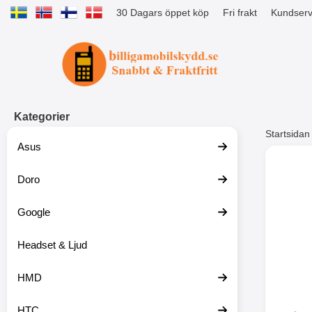
30 Dagars öppet köp
Fri frakt
Kundserv
Startsidan för Tibro Billiga Mobils
Kategorier
Startsidan
Asus
Andr
Doro
Google
Headset & Ljud
HMD
HTC