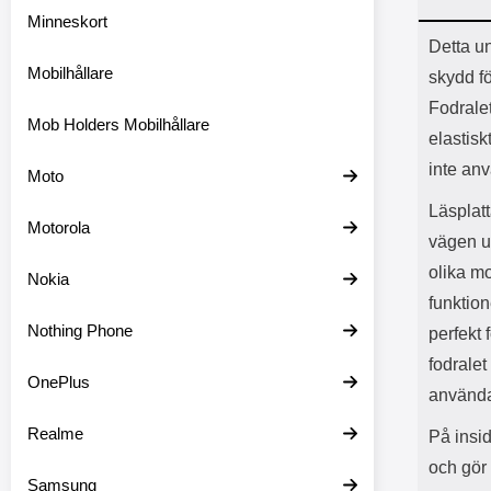
Minneskort
Prod
Detta un
Mobilhållare
skydd fö
Fodralet
Mob Holders Mobilhållare
elastisk
inte an
Moto
Läsplat
Motorola
vägen ut
olika m
Nokia
funktion
Nothing Phone
perfekt 
fodralet
OnePlus
använda
Realme
På insi
och gör 
Samsung