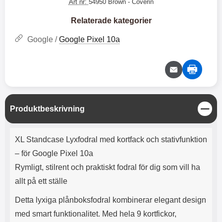
e
l
Art nr:
54950 Brown
- Coverin
r
b
r
r
a
t
l
S
r
a
o
n
Relaterade kategorier
d
o
a
Välj
Välj
d
t
b
Google /
Google Pixel 10a
a
h
b
r
h
l
e
ö
a
r
d
l
d
u
a
r
r
S
Produktbeskrivning
a
e
t
r
S
ä
Produktbeskrivning
.
n
n
XL Standcase Lyxfodral med kortfack och stativfunktion
X
a
g
O
b
– för Google Pixel 10a
-
b
Rymligt, stilrent och praktiskt fodral för dig som vill ha
X
l
3
a
allt på ett ställe
3
d
d
Detta lyxiga plånboksfodral kombinerar elegant design
ä
a
med smart funktionalitet. Med hela 9 kortfickor,
r
r