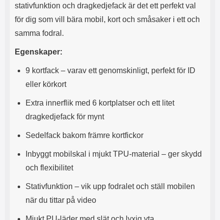
s
e
stativfunktion och dragkedjefack är det ett perfekt val
m
m
för dig som vill bära mobil, kort och småsaker i ett och
i
e
d
d
samma fodral.
i
U
g
S
Egenskaper:
a
B
t
&
9 kortfack – varav ett genomskinligt, perfekt för ID
r
U
eller körkort
å
S
d
B
Extra innerflik med 6 kortplatser och ett litet
l
T
dragkedjefack för mynt
ö
y
s
p
Sedelfack bakom främre kortfickor
a
e
h
-
Inbyggt mobilskal i mjukt TPU-material – ger skydd
ö
C
r
u
och flexibilitet
l
t
u
g
Stativfunktion – vik upp fodralet och ställ mobilen
r
å
när du tittar på video
a
n
r
g
Mjukt PU-läder med slät och lyxig yta
i
.