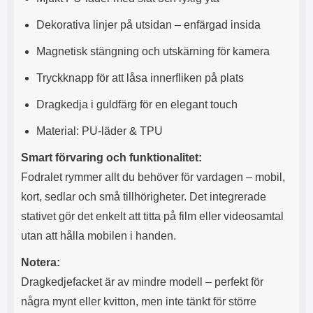
l
L
Dekorativa linjer på utsidan – enfärgad insida
i
a
t
d
Magnetisk stängning och utskärning för kamera
e
d
t
a
Tryckknapp för att låsa innerfliken på plats
f
r
o
e
Dragkedja i guldfärg för en elegant touch
r
n
m
d
Material: PU-läder & TPU
a
u
t
k
Smart förvaring och funktionalitet:
.
a
D
n
Fodralet rymmer allt du behöver för vardagen – mobil,
e
a
kort, sedlar och små tillhörigheter. Det integrerade
t
n
m
v
stativet gör det enkelt att titta på film eller videosamtal
e
ä
utan att hålla mobilen i handen.
d
n
f
d
Notera:
ö
a
l
t
Dragkedjefacket är av mindre modell – perfekt för
j
i
några mynt eller kvitton, men inte tänkt för större
a
l