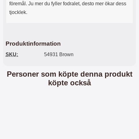
n
l
föremål. Ju mer du fyller fodralet, desto mer ökar dess
d
f
tjocklek.
e
l
f
e
o
r
d
a
r
o
Produktinformation
a
l
l
i
SKU:
54931 Brown
e
k
t
a
s
e
Personer som köpte denna produkt
k
n
y
h
köpte också
d
e
d
t
a
e
r
r
d
.
i
L
n
a
h
d
ö
d
r
a