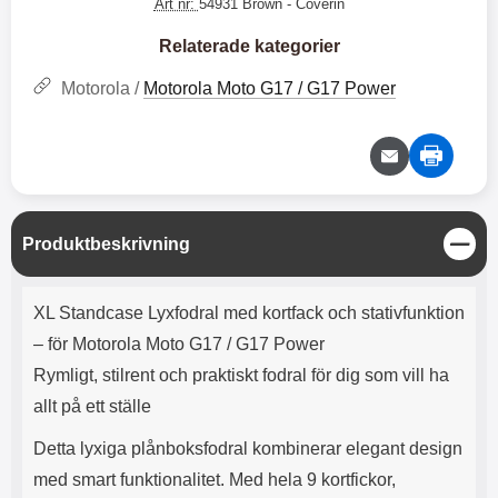
e
l
Art nr:
54931 Brown
- Coverin
r
b
r
r
a
t
l
S
r
a
o
n
Relaterade kategorier
d
o
a
Välj
Välj
d
t
b
Motorola /
Motorola Moto G17 / G17 Power
a
h
b
r
h
l
e
ö
a
r
d
l
d
u
a
r
r
S
Produktbeskrivning
a
e
t
r
S
ä
Produktbeskrivning
.
n
n
XL Standcase Lyxfodral med kortfack och stativfunktion
X
a
g
O
b
– för Motorola Moto G17 / G17 Power
-
b
Rymligt, stilrent och praktiskt fodral för dig som vill ha
X
l
3
a
allt på ett ställe
3
d
d
Detta lyxiga plånboksfodral kombinerar elegant design
ä
a
med smart funktionalitet. Med hela 9 kortfickor,
r
r