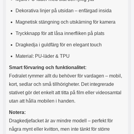
l
L
Dekorativa linjer på utsidan – enfärgad insida
i
a
t
d
Magnetisk stängning och utskärning för kamera
e
d
t
a
Tryckknapp för att låsa innerfliken på plats
f
r
o
e
Dragkedja i guldfärg för en elegant touch
r
n
m
d
Material: PU-läder & TPU
a
u
t
k
Smart förvaring och funktionalitet:
.
a
D
n
Fodralet rymmer allt du behöver för vardagen – mobil,
e
a
kort, sedlar och små tillhörigheter. Det integrerade
t
n
m
v
stativet gör det enkelt att titta på film eller videosamtal
e
ä
utan att hålla mobilen i handen.
d
n
f
d
Notera:
ö
a
l
t
Dragkedjefacket är av mindre modell – perfekt för
j
i
några mynt eller kvitton, men inte tänkt för större
a
l