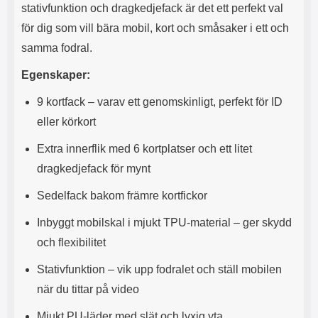
s
e
stativfunktion och dragkedjefack är det ett perfekt val
m
m
för dig som vill bära mobil, kort och småsaker i ett och
i
e
d
d
samma fodral.
i
U
g
S
Egenskaper:
a
B
t
&
9 kortfack – varav ett genomskinligt, perfekt för ID
r
U
eller körkort
å
S
d
B
Extra innerflik med 6 kortplatser och ett litet
l
T
dragkedjefack för mynt
ö
y
s
p
Sedelfack bakom främre kortfickor
a
e
h
-
Inbyggt mobilskal i mjukt TPU-material – ger skydd
ö
C
r
u
och flexibilitet
l
t
u
g
Stativfunktion – vik upp fodralet och ställ mobilen
r
å
när du tittar på video
a
n
r
g
Mjukt PU-läder med slät och lyxig yta
i
.