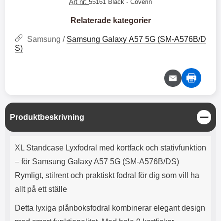
e
l
Art nr:
55161 Black
- Coverin
r
b
r
r
a
t
l
S
r
a
o
n
Relaterade kategorier
d
o
a
Välj
Välj
d
t
b
Samsung /
Samsung Galaxy A57 5G (SM-A576B/D
a
h
b
S)
r
h
l
e
ö
a
r
d
l
d
u
a
r
r
a
e
S
Produktbeskrivning
r
S
t
.
n
ä
Produktbeskrivning
X
a
n
XL Standcase Lyxfodral med kortfack och stativfunktion
O
b
g
-
b
– för Samsung Galaxy A57 5G (SM-A576B/DS)
X
l
Rymligt, stilrent och praktiskt fodral för dig som vill ha
3
a
3
d
allt på ett ställe
d
ä
a
Detta lyxiga plånboksfodral kombinerar elegant design
r
r