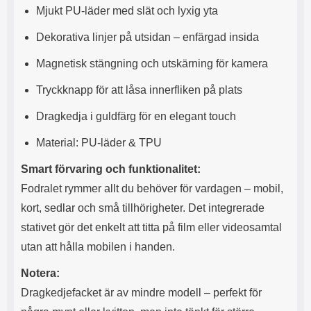
Mjukt PU-läder med slät och lyxig yta
l
L
i
a
Dekorativa linjer på utsidan – enfärgad insida
t
d
e
d
Magnetisk stängning och utskärning för kamera
t
a
f
r
Tryckknapp för att låsa innerfliken på plats
o
e
r
n
Dragkedja i guldfärg för en elegant touch
m
d
a
u
Material: PU-läder & TPU
t
k
.
a
Smart förvaring och funktionalitet:
D
n
e
a
Fodralet rymmer allt du behöver för vardagen – mobil,
t
n
kort, sedlar och små tillhörigheter. Det integrerade
m
v
e
ä
stativet gör det enkelt att titta på film eller videosamtal
d
n
utan att hålla mobilen i handen.
f
d
ö
a
Notera:
l
t
j
i
Dragkedjefacket är av mindre modell – perfekt för
a
l