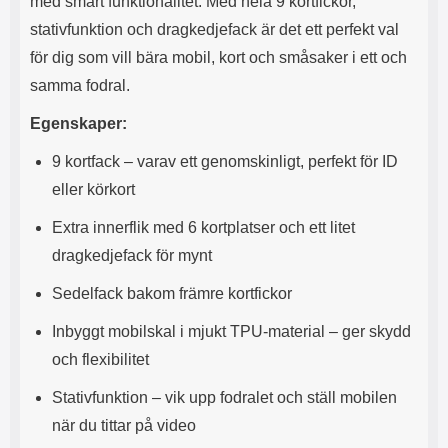
med smart funktionalitet. Med hela 9 kortfickor,
s
e
m
m
stativfunktion och dragkedjefack är det ett perfekt val
i
e
för dig som vill bära mobil, kort och småsaker i ett och
d
d
samma fodral.
i
U
g
S
Egenskaper:
a
B
t
&
9 kortfack – varav ett genomskinligt, perfekt för ID
r
U
å
S
eller körkort
d
B
l
T
Extra innerflik med 6 kortplatser och ett litet
ö
y
dragkedjefack för mynt
s
p
a
e
Sedelfack bakom främre kortfickor
h
-
ö
C
Inbyggt mobilskal i mjukt TPU-material – ger skydd
r
u
l
t
och flexibilitet
u
g
r
å
Stativfunktion – vik upp fodralet och ställ mobilen
a
n
när du tittar på video
r
g
i
.