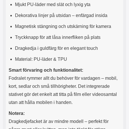
Mjukt PU-läder med slät och lyxig yta
l
L
i
a
Dekorativa linjer på utsidan – enfärgad insida
t
d
e
d
Magnetisk stängning och utskärning för kamera
t
a
f
r
Tryckknapp för att låsa innerfliken på plats
o
e
r
n
Dragkedja i guldfärg för en elegant touch
m
d
a
u
Material: PU-läder & TPU
t
k
.
a
Smart förvaring och funktionalitet:
D
n
e
a
Fodralet rymmer allt du behöver för vardagen – mobil,
t
n
kort, sedlar och små tillhörigheter. Det integrerade
m
v
e
ä
stativet gör det enkelt att titta på film eller videosamtal
d
n
utan att hålla mobilen i handen.
f
d
ö
a
Notera:
l
t
j
i
Dragkedjefacket är av mindre modell – perfekt för
a
l