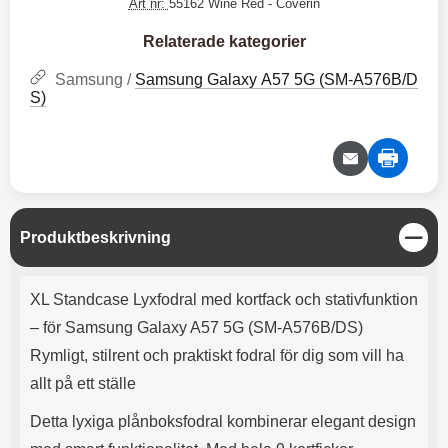
e
l
Art nr:
55162 Wine Red
- Coverin
r
b
r
r
a
t
l
S
r
a
o
n
Relaterade kategorier
d
o
a
Välj
Välj
d
t
b
Samsung /
Samsung Galaxy A57 5G (SM-A576B/D
a
h
b
S)
r
h
l
e
ö
a
r
d
l
d
u
a
r
r
a
e
S
Produktbeskrivning
r
S
t
.
n
ä
Produktbeskrivning
X
a
n
XL Standcase Lyxfodral med kortfack och stativfunktion
O
b
g
-
b
– för Samsung Galaxy A57 5G (SM-A576B/DS)
X
l
Rymligt, stilrent och praktiskt fodral för dig som vill ha
3
a
3
d
allt på ett ställe
d
ä
a
Detta lyxiga plånboksfodral kombinerar elegant design
r
r