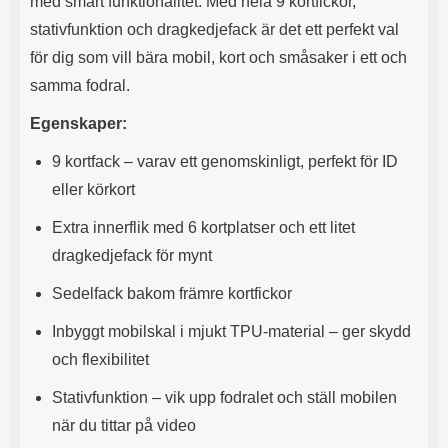
med smart funktionalitet. Med hela 9 kortfickor,
s
e
m
m
stativfunktion och dragkedjefack är det ett perfekt val
i
e
för dig som vill bära mobil, kort och småsaker i ett och
d
d
samma fodral.
i
U
g
S
Egenskaper:
a
B
t
&
9 kortfack – varav ett genomskinligt, perfekt för ID
r
U
å
S
eller körkort
d
B
l
T
Extra innerflik med 6 kortplatser och ett litet
ö
y
dragkedjefack för mynt
s
p
a
e
Sedelfack bakom främre kortfickor
h
-
ö
C
Inbyggt mobilskal i mjukt TPU-material – ger skydd
r
u
l
t
och flexibilitet
u
g
r
å
Stativfunktion – vik upp fodralet och ställ mobilen
a
n
när du tittar på video
r
g
i
.