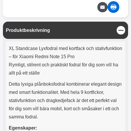
e
l
r
b
r
r
a
t
l
S
r
a
o
n
d
o
a
Välj
Välj
d
t
b
a
h
b
r
S
Produktbeskrivning
h
l
e
t
ö
a
ä
Produktbeskrivning
r
d
n
XL Standcase Lyxfodral med kortfack och stativfunktion
l
d
g
u
a
– för Xiaomi Redmi Note 15 Pro
r
r
Rymligt, stilrent och praktiskt fodral för dig som vill ha
a
e
r
S
allt på ett ställe
.
n
X
a
Detta lyxiga plånboksfodral kombinerar elegant design
O
b
med smart funktionalitet. Med hela 9 kortfickor,
-
b
stativfunktion och dragkedjefack är det ett perfekt val
X
l
3
a
för dig som vill bära mobil, kort och småsaker i ett och
3
d
samma fodral.
d
ä
a
Egenskaper:
r
r