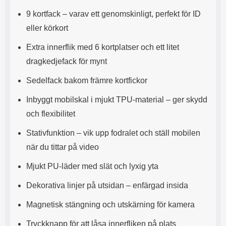
s
e
9 kortfack – varav ett genomskinligt, perfekt för ID
m
m
i
e
eller körkort
d
d
i
U
Extra innerflik med 6 kortplatser och ett litet
g
S
dragkedjefack för mynt
a
B
t
&
Sedelfack bakom främre kortfickor
r
U
å
S
Inbyggt mobilskal i mjukt TPU-material – ger skydd
d
B
l
T
och flexibilitet
ö
y
s
p
Stativfunktion – vik upp fodralet och ställ mobilen
a
e
när du tittar på video
h
-
ö
C
Mjukt PU-läder med slät och lyxig yta
r
u
l
t
Dekorativa linjer på utsidan – enfärgad insida
u
g
r
å
Magnetisk stängning och utskärning för kamera
a
n
r
g
Tryckknapp för att låsa innerfliken på plats
i
.