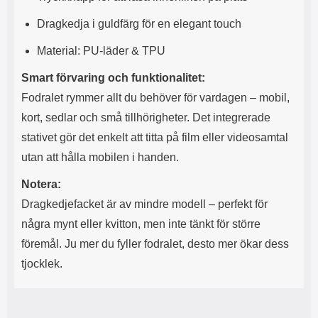
l
L
Dragkedja i guldfärg för en elegant touch
i
a
t
d
Material: PU-läder & TPU
e
d
t
a
Smart förvaring och funktionalitet:
f
r
o
e
Fodralet rymmer allt du behöver för vardagen – mobil,
r
n
kort, sedlar och små tillhörigheter. Det integrerade
m
d
a
u
stativet gör det enkelt att titta på film eller videosamtal
t
k
utan att hålla mobilen i handen.
.
a
D
n
Notera:
e
a
t
n
Dragkedjefacket är av mindre modell – perfekt för
m
v
några mynt eller kvitton, men inte tänkt för större
e
ä
d
n
föremål. Ju mer du fyller fodralet, desto mer ökar dess
f
d
tjocklek.
ö
a
l
t
j
i
a
l