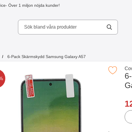
ice
- Över 1 miljon nöjda kunder!
kydd AB
6-Pack Skärmskydd Samsung Galaxy A57
a köpte även
Gå 
Cov
Makera 6-Pack Skärmskydd Samsung Gal
6
t är nedsatt med
4%
G
Han
re
1
ant