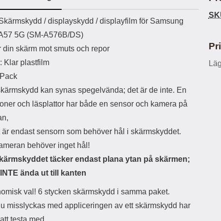
ö
S
B
D
6
9
r
n
l
u
SK
l
a
uktbeskrivning
9
9
Skärmskydd / displayskydd / displayfilm för Samsung
u
a
u
b
k
k
e
l
r
b
 A57 5G (SM-A576B/DS)
r
r
a
t
l
S
Pr
 din skärm mot smuts och repor
r
a
o
n
d
o
a
Välj
Välj
: Klar plastfilm
Läg
d
t
b
a
-Pack
h
b
r
h
l
e
skärmskydd kan synas spegelvända; det är de inte. En
ö
a
efoner och läsplattor har både en sensor och kamera på
r
d
l
d
an,
u
a
 är endast sensorn som behöver hål i skärmskyddet.
r
r
a
e
kameran behöver inget hål!
r
S
kärmskyddet täcker endast plana ytan på skärmen;
.
n
X
a
 INTE ända ut till kanten
O
b
-
b
omisk val! 6 stycken skärmskydd i samma paket.
X
l
du misslyckas med appliceringen av ett skärmskydd har
3
a
3
d
 att testa med.