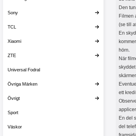
Den tun
Sony
Filmen 
(se till
TCL
En skydd
Xiaomi
kommer 
hörn.
ZTE
När film
skyddet
Universal Fodral
skärme
Övriga Märken
Eventuel
ett kredi
Övrigt
Observe
applice
Sport
En del 
del tel
Väskor
framsid