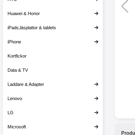
Huawei & Honor
Merkitse blow 
2 var
iPads,läsplattor & tablets
iPhone
Kortfickor
Data & TV
Laddare & Adapter
Lenovo
LG
Microsoft
Produ