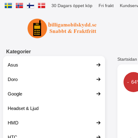
30 Dagars öppet köp
Fri frakt
Kundserv
Startsidan för Tibro Billiga Mobils
Kategorier
Startsidan
Asus
Andr
Doro
Prise
- 6
Google
Headset & Ljud
HMD
HTC