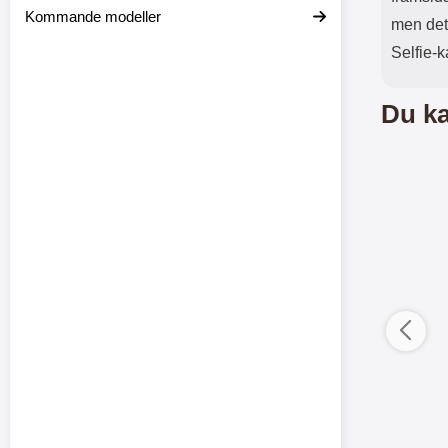
Kommande modeller
men det
Selfie-
Du ka
ductListContainer
Merkitse blow productListContainer
Merkitse blow 