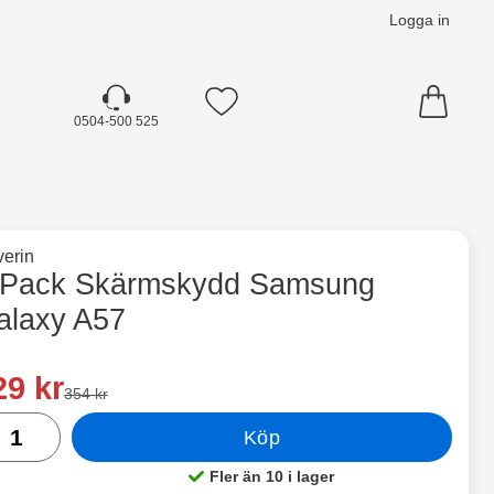
Logga in
Mina favoriter
0504-500 525
☓
till varumärkessidan för
erin
axy A57 som favorit
-Pack Skärmskydd Samsung
alaxy A57
dla denna produkt 6-Pack Skärmskydd Samsung Galaxy A57
a pris
29 kr
tidigare pris
354 kr
al
Köp
Fler än 10 i lager
Tillgänglighet: