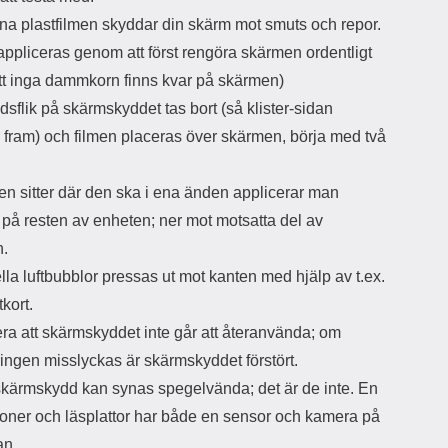
d
na plastfilmen skyddar din skärm mot smuts och repor.
ä
a
appliceras genom att först rengöra skärmen ordentligt
r
r
s
e
 att inga dammkorn finns kvar på skärmen)
m
m
sflik på skärmskyddet tas bort (så klister-sidan
i
e
d
d
fram) och filmen placeras över skärmen, börja med två
i
U
g
S
a
B
en sitter där den ska i ena änden applicerar man
t
&
 på resten av enheten; ner mot motsatta del av
r
U
å
S
n.
d
B
la luftbubblor pressas ut mot kanten med hjälp av t.ex.
l
T
ö
y
tkort.
s
p
ra att skärmskyddet inte går att återanvända; om
a
e
h
-
ringen misslyckas är skärmskyddet förstört.
ö
C
skärmskydd kan synas spegelvända; det är de inte. En
r
u
l
t
efoner och läsplattor har både en sensor och kamera på
u
g
an,