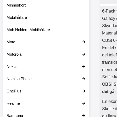
Minneskort
Prod
6-Pack 
Mobilhållare
Galaxy
Skyddar
Mob Holders Mobilhållare
Material
OBS! 6
Moto
En del 
Motorola
del tel
framsid
Nokia
men det
Selfie-
Nothing Phone
OBS! S
OnePlus
det går
En ekon
Realme
Skulle 
Samsung
du flera