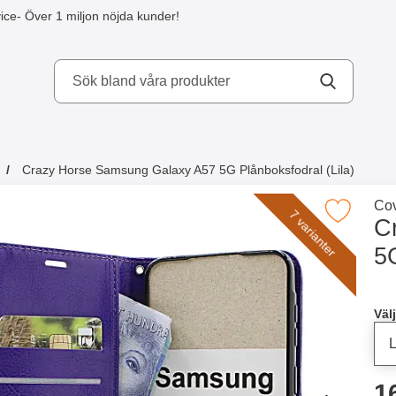
ice
- Över 1 miljon nöjda kunder!
kydd AB
Crazy Horse Samsung Galaxy A57 5G Plånboksfodral (Lila)
a köpte även
Gå 
Cov
Makera crazy Horse Samsung Galaxy A57 5G Plånb
7 varianter
C
5G
Han
Välj
p
1