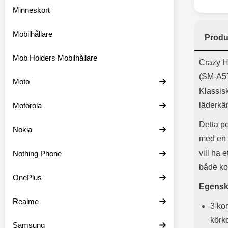
Minneskort
Mobilhållare
Produ
Mob Holders Mobilhållare
Prod
Crazy H
(SM-A5
Moto
Klassisk
läderkä
Motorola
Detta po
Nokia
med en 
vill ha 
Nothing Phone
både kor
OnePlus
Egensk
Realme
3 kor
körko
Samsung