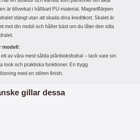
t har en struktur och känsla som påminner om äkta
r
å
a
n
en är tillverkat i hållbart PU-material. Magnetflärpen
r
g
odralet stängt utan att skada dina kreditkort. Skalet är
i
.
l
L
 mot din mobil och håller bäst om du låter den sitta
i
a
dralet.
t
d
e
d
 modell:
t
a
f
r
 ett av våra mest sålda plånboksfodral – tack vare sin
o
e
a look och praktiska funktioner. En trygg
r
n
m
d
ösning med en stilren finish.
a
u
t
k
.
a
nske gillar dessa
D
n
e
a
t
n
m
v
e
ä
d
n
f
d
ö
a