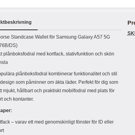
ö
S
B
D
6
9
r
n
l
u
l
a
9
9
u
a
u
b
k
k
e
l
r
b
ktbeskrivning
Pr
r
r
a
t
l
S
r
a
o
n
SK
d
uktbeskrivning
o
a
orse Standcase Wallet för Samsung Galaxy A57 5G
Välj
Välj
d
t
b
a
76B/DS)
h
b
r
h
l
t plånboksfodral med kortfack, stativfunktion och skön
e
ö
a
nsla
r
d
l
d
pulära plånboksfodral kombinerar funktionalitet och stil
u
a
design som påminner om äkta läder. Perfekt för dig som
r
r
a
e
ett mjukt, hållbart och praktiskt mobilfodral med plats för
r
S
t och kontanter.
.
n
X
a
aper:
O
b
-
b
tfack – varav ett med genomskinligt fönster för ID eller
X
l
3
a
rt
3
d