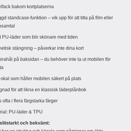
d
lfack bakom kortplatserna
ä
a
r
r
gd standcase-funktion – vik upp för att titta på film eller
s
e
osamtal
m
m
i
e
t PU-läder som blir skönare med tiden
d
d
i
U
etisk stängning – påverkar inte dina kort
g
S
a
B
rahål på baksidan – du behöver inte ta ut mobilen för
t
&
r
U
ota
å
S
d
B
skal som håller mobilen säkert på plats
l
T
ö
y
gnad för att likna en klassisk läderplånbok
s
p
a
e
 ofta i flera färgstarka färger
h
-
ö
C
rial: PU-läder & TPU
r
u
l
t
 slitstarkt och bekvämt:
u
g