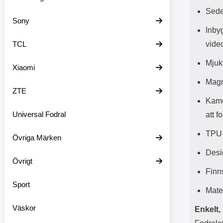
Sede
Sony
Inbyg
TCL
vide
Mjuk
Xiaomi
Magn
ZTE
Kame
Universal Fodral
att f
TPU-
Övriga Märken
Desi
Övrigt
Finns
Sport
Mate
Väskor
Enkelt,