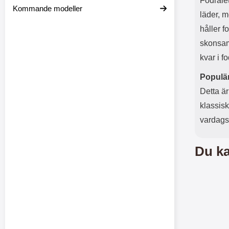
Fodrale
Kommande modeller
läder, m
håller f
skonsamt
kvar i fo
Populär
Detta är
klassisk
vardagsl
Du ka