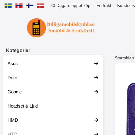
30 Dagars öppet köp
Fri frakt
Kundserv
Startsidan för Tibro Billiga Mobils
Kategorier
Startsidan
Asus
Andr
Doro
Google
Headset & Ljud
HMD
HTC