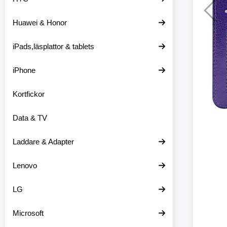
Huawei & Honor
Merkitse blow 
2 var
iPads,läsplattor & tablets
iPhone
Kortfickor
Data & TV
Laddare & Adapter
Lenovo
LG
Microsoft