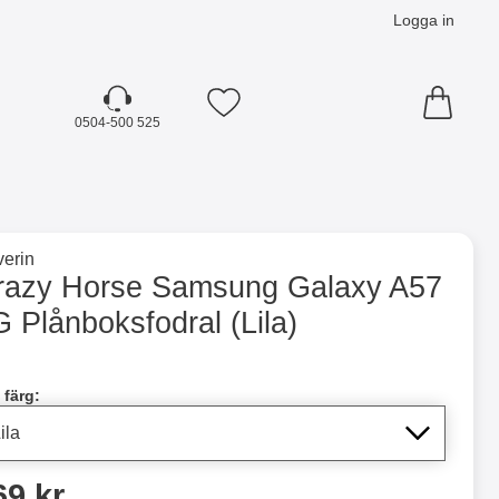
Logga in
Mina favoriter
0504-500 525
☓
till varumärkessidan för
erin
oksfodral (Lila) som favorit
razy Horse Samsung Galaxy A57
 Plånboksfodral (Lila)
dla denna produkt Crazy Horse Samsung Galaxy A57 5G Plån
 färg:
ris
69 kr