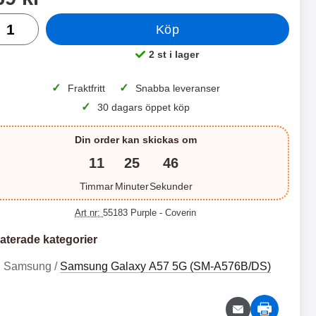
al
Köp
 productListContainer
Merkitse blow productListContainer
Merkitse blo
5 varianter
5 v
2 st i lager
Tillgänglighet:
✓
✓
Fraktfritt
Snabba leveranser
✓
30 dagars öppet köp
Din order kan skickas om
11
25
45
Timmar
Minuter
Sekunder
H
S
ä
k
Art nr:
55183 Purple
- Coverin
r
i
S
S
d
m
a
b
aterade kategorier
k
k
t
l
ä
i
1
1
g
o
Samsung /
Samsung Galaxy A57 5G (SM-A576B/DS)
r
m
4
7
l
c
m
b
a
k
9
9
s
l
s
e
k
k
S
r
k
o